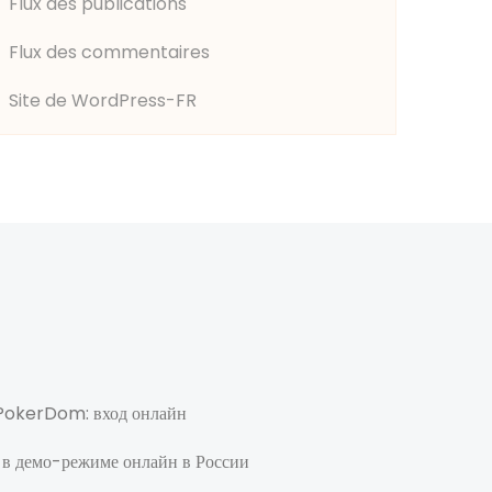
Flux des publications
Flux des commentaires
Site de WordPress-FR
а PokerDom: вход онлайн
 в демо-режиме онлайн в России