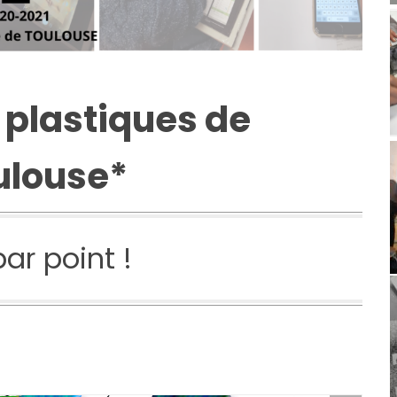
 plastiques de
ulouse*
par point !