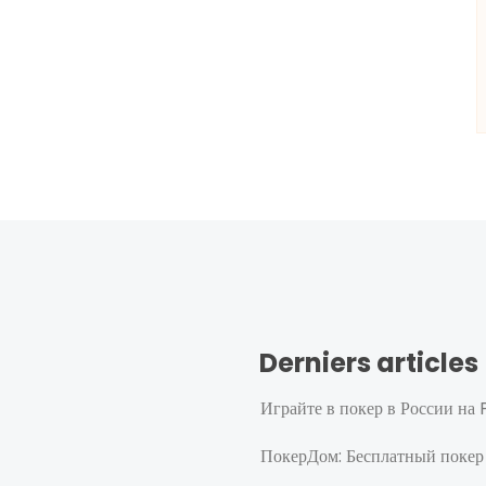
Derniers articles
Играйте в покер в России н
ПокерДом: Бесплатный покер