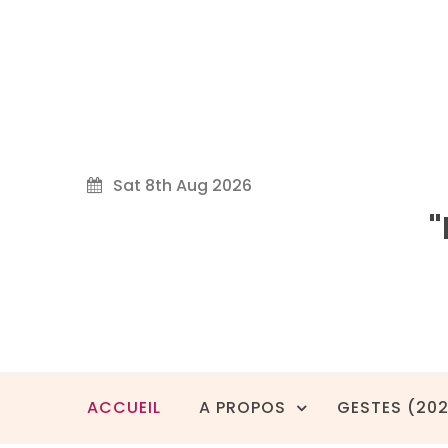
Skip
to
content
Sat 8th Aug 2026
"
ACCUEIL
A PROPOS
GESTES (20