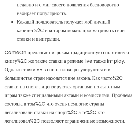
недавно и с миг своего появления бесповоротно
набирает популярность.
Каждый пользователь получает мой личный
кабинет%2C и котором можно просматривать свои
ставки и выигрыши.
ComeOn предлагает игрокам традиционную спортивную
книгу%2C же также ставки а режиме live также in-play.
Однако ставки » « в спорт плохо регулируются и в
большинстве стран находятся вне закона. Как часто%2C
ставки на спорт лицензируются органами по азартным
играм также специальными актами и комиссиями. Проблема
состояла в том%2C что очень немногие страны
легализовали ставки на спорт%2C а те%2C кто
легализовал%2C позволяют ограниченные возможности.