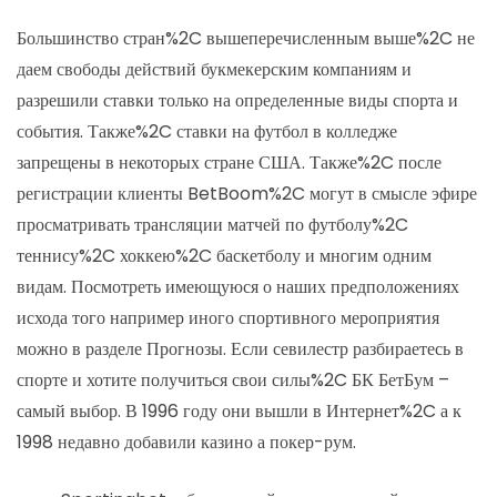
Большинство стран%2C вышеперечисленным выше%2C не
даем свободы действий букмекерским компаниям и
разрешили ставки только на определенные виды спорта и
события. Также%2C ставки на футбол в колледже
запрещены в некоторых стране США. Также%2C после
регистрации клиенты BetBoom%2C могут в смысле эфире
просматривать трансляции матчей по футболу%2C
теннису%2C хоккею%2C баскетболу и многим одним
видам. Посмотреть имеющуюся о наших предположениях
исхода того например иного спортивного мероприятия
можно в разделе Прогнозы. Если севилестр разбираетесь в
спорте и хотите получиться свои силы%2C БК БетБум –
самый выбор. В 1996 году они вышли в Интернет%2C а к
1998 недавно добавили казино а покер-рум.