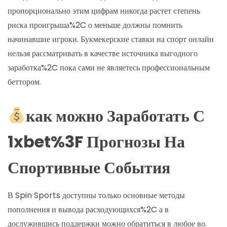
пропорционально этим цифрам никогда растет степень
риска проигрыша%2C о меньше должны помнить
начинавшие игроки. Букмекерские ставки на спорт онлайн
нельзя рассматривать в качестве источника выгодного
заработка%2C пока сами не являетесь профессиональным
беттором.
как можно Заработать С
1xbet%3F Прогнозы На
Спортивные События
В Spin Sports доступны только основные методы
пополнения и вывода расходующихся%2C а в
дослужившись поддержки можно обратиться в любое во.