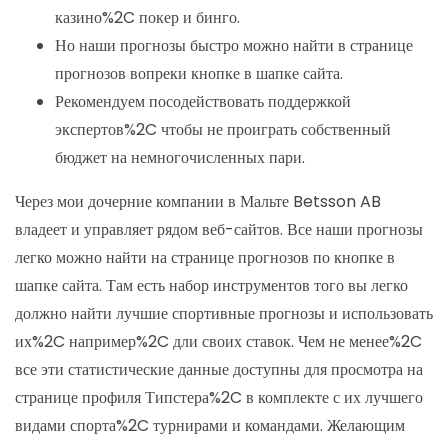
казино%2C покер и бинго.
Но наши прогнозы быстро можно найти в странице
прогнозов вопреки кнопке в шапке сайта.
Рекомендуем посодействовать поддержкой
экспертов%2C чтобы не проиграть собственный
бюджет на немногочисленных пари.
Через мои дочерние компании в Мальте Betsson AB
владеет и управляет рядом веб-сайтов. Все наши прогнозы
легко можно найти на странице прогнозов по кнопке в
шапке сайта. Там есть набор инструментов того вы легко
должно найти лучшие спортивные прогнозы и использовать
их%2C например%2C дли своих ставок. Чем не менее%2C
все эти статистические данные доступны для просмотра на
странице профиля Типстера%2C в комплекте с их лучшего
видами спорта%2C турнирами и командами. Желающим