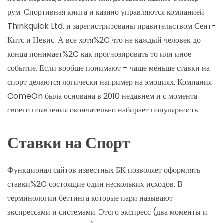
рум. Спортивная книга и казино управляются компанией
Thinkquick Ltd. и зарегистрированы правительством Сент-
Китс и Невис. А все хотя%2C что не каждый человек до
конца понимает%2C как прогнозировать то или иное
событие. Если вообще понимают – чаще меньше ставки на
спорт делаются логически например на эмоциях. Компания
ComeOn была основана в 2010 недавнем и с момента
своего появления окончательно набирает популярность.
Ставки на Спорт
Функционал сайтов известных БК позволяет оформлять
ставки%2C состоящие один нескольких исходов. В
терминологии беттинга которые пари называют
экспрессами и системами. Этого экспресс (два моменты и