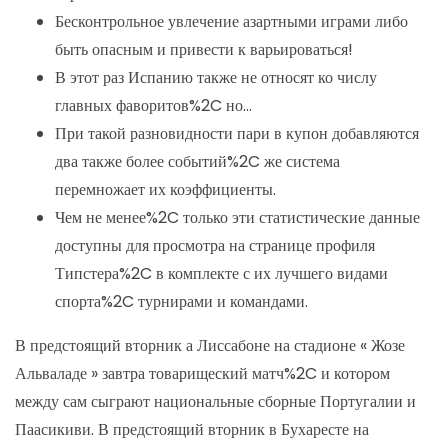
Бесконтрольное увлечение азартными играми либо
быть опасным и привести к варьироваться!
В этот раз Испанию также не относят ко числу
главных фаворитов%2C но…
При такой разновидности пари в купон добавляются
два также более событий%2C же система
перемножает их коэффициенты.
Чем не менее%2C только эти статистические данные
доступны для просмотра на странице профиля
Типстера%2C в комплекте с их лучшего видами
спорта%2C турнирами и командами.
В предстоящий вторник а Лиссабоне на стадионе « Жозе
Альваладе » завтра товарищеский матч%2C и котором
между сам сыграют национальные сборные Португалии и
Паасикиви. В предстоящий вторник в Бухаресте на