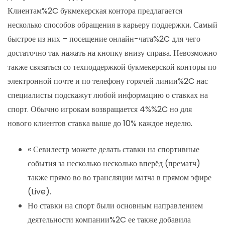
Клиентам%2C букмекерская контора предлагается
несколько способов обращения в карьеру поддержки. Самый
быстрое из них – посещение онлайн-чата%2C для чего
достаточно так нажать на кнопку внизу справа. Невозможно
также связаться со техподдержкой букмекерской конторы по
электронной почте и по телефону горячей линии%2C нас
специалисты подскажут любой информацию о ставках на
спорт. Обычно игрокам возвращается 4%%2C но для
нового клиентов ставка выше до 10% каждое неделю.
« Севилестр можете делать ставки на спортивные
события за несколько несколько вперёд (прематч)
также прямо во во трансляции матча в прямом эфире
(Live).
Но ставки на спорт были основным направлением
деятельности компании%2C ее также добавила