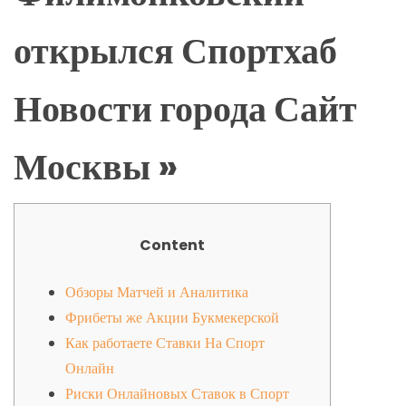
открылся Спортхаб
Новости города Сайт
Москвы »
Content
Обзоры Матчей и Аналитика
Фрибеты же Акции Букмекерской
Как работаете Ставки На Спорт
Онлайн
Риски Онлайновых Ставок в Спорт