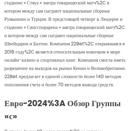
стадионе « Стяуа » завтра товарищеский матч%2C в
котором между сам сыграют национальные сборные
Румыниии и Турции. В предстоящий четверг в Люцерне и
стадионе « Свисспорарена » завтра товарищеский матч%2C
и котором между сам сыграют национальные сборные
Швейцарии и Балтии. Компания 22Bet%2C открывшаяся в
2018 году%2C является относительным новичком в мире
онлайн-казино и спортивных книг. Компания смогла иметь
разрешение на выходов на рынки Кении и Великобритании.
22Bet предлагает в единой сложности более 140 методов
пополнения счета и более 70 методов вывода средств.
Евро-2024%3A Обзор Группы
«с»