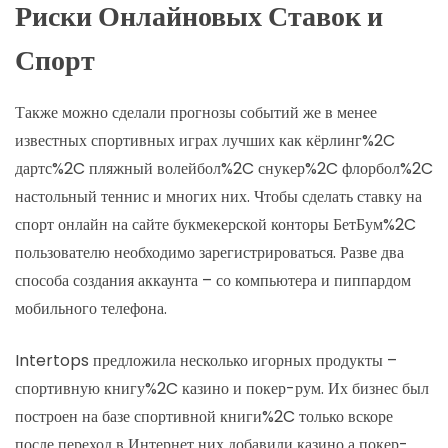
Риски Онлайновых Ставок и
Спорт
Также можно сделали прогнозы событий же в менее
известных спортивных играх лучших как кёрлинг%2C
дартс%2C пляжный волейбол%2C снукер%2C флорбол%2C
настольный теннис и многих них. Чтобы сделать ставку на
спорт онлайн на сайте букмекерской конторы БетБум%2C
пользователю необходимо зарегистрироваться. Разве два
способа создания аккаунта – со компьютера и пиппардом
мобильного телефона.
Intertops предложила несколько игорных продукты –
спортивную книгу%2C казино и покер-рум. Их бизнес был
построен на базе спортивной книги%2C только вскоре
после переход в Интернет них добавили казино а покер-