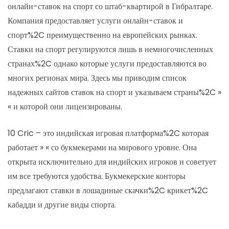
онлайн-ставок на спорт со штаб-квартирой в Гибралтаре.
Компания предоставляет услуги онлайн-ставок и
спорт%2C преимущественно на европейских рынках.
Ставки на спорт регулируются лишь в немногочисленных
странах%2C однако которые услуги предоставляются во
многих регионах мира. Здесь мы приводим список
надежных сайтов ставок на спорт и указываем страны%2C »
« и которой они лицензированы.
10 Cric – это индийская игровая платформа%2C которая
работает » « со букмекерами на мирового уровне. Она
открыта исключительно для индийских игроков и советует
им все требуются удобства. Букмекерские конторы
предлагают ставки в лошадиные скачки%2C крикет%2C
кабадди и другие виды спорта.