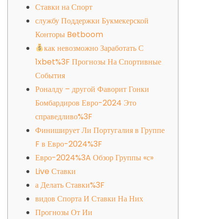
Ставки на Спорт
службу Поддержки Букмекерской
Конторы Betboom
как невозможно Заработать С
1xbet%3F Прогнозы На Спортивные
События
Роналду – другой Фаворит Гонки
Бомбардиров Евро-2024 Это
справедливо%3F
Финиширует Ли Португалия в Группе
F в Евро-2024%3F
Евро-2024%3A Обзор Группы «с»
Live Ставки
а Делать Ставки%3F
видов Спорта И Ставки На Них
Прогнозы От Ии