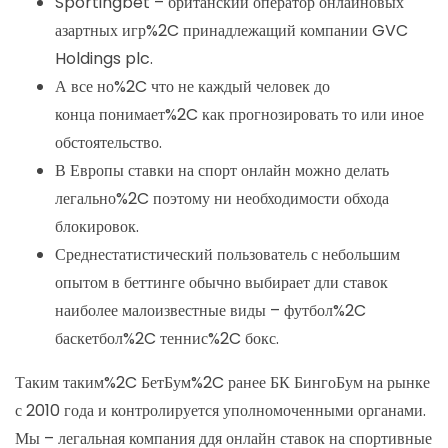
Sportingbet – британский оператор онлайновых
азартных игр%2C принадлежащий компании GVC
Holdings plc.
А все но%2C что не каждый человек до
конца понимает%2C как прогнозировать то или иное
обстоятельство.
В Европы ставки на спорт онлайн можно делать
легально%2C поэтому ни необходимости обхода
блокировок.
Среднестатистический пользователь с небольшим
опытом в беттинге обычно выбирает дли ставок
наиболее малоизвестные виды – футбол%2C
баскетбол%2C теннис%2C бокс.
Таким таким%2C БетБум%2C ранее БК БингоБум на рынке
с 2010 года и контролируется уполномоченными органами.
Мы – легальная компания ддя онлайн ставок на спортивные