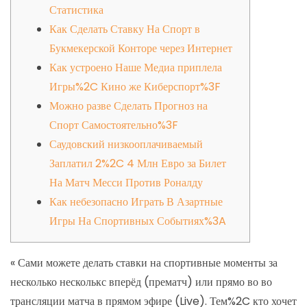
Статистика
Как Сделать Ставку На Спорт в
Букмекерской Конторе через Интернет
Как устроено Наше Медиа приплела
Игры%2C Кино же Киберспорт%3F
Можно разве Сделать Прогноз на
Спорт Самостоятельно%3F
Саудовский низкооплачиваемый
Заплатил 2%2C 4 Млн Евро за Билет
На Матч Месси Против Роналду
Как небезопасно Играть В Азартные
Игры На Спортивных Событиях%3A
« Сами можете делать ставки на спортивные моменты за
несколько несколькс вперёд (прематч) или прямо во во
трансляции матча в прямом эфире (Live). Тем%2C кто хочет