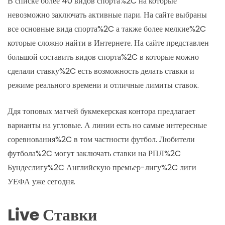
В списке более 40 видов спорта%2C на которые
невозможно заключать активные пари. На сайте выбраны
все основные вида спорта%2C а также более мелкие%2C
которые сложно найти в Интернете. На сайте представлен
большой составить видов спорта%2C в которые можно
сделали ставку%2C есть возможность делать ставки и
режиме реального времени и отличные лимиты ставок.
Ддя топовых матчей букмекерская контора предлагает
варианты на угловые. А линии есть но самые интересные
соревнования%2C в том частности футбол. Любители
футбола%2C могут заключать ставки на РПЛ%2C
Бундеслигу%2C Английскую премьер-лигу%2C лиги
УЕФА уже сегодня.
Live Ставки