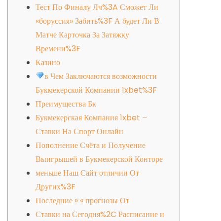
Тест По Финалу Лч%3A Сможет Ли
«боруссия» Забить%3F А будет Ли В
Матче Карточка За Затяжку
Времени%3F
Казино
в Чем Заключаются возможности
Букмекерской Компании 1xbet%3F
Преимущества Бк
Букмекерская Компания 1xbet –
Ставки На Спорт Онлайн
Пополнение Счёта и Получение
Выигрышей в Букмекерской Конторе
меньше Наш Сайт отличии От
Других%3F
Последние » « прогнозы От
Ставки на Сегодня%2C Расписание и