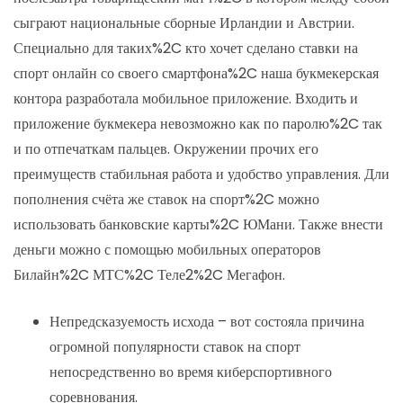
сыграют национальные сборные Ирландии и Австрии.
Специально для таких%2C кто хочет сделано ставки на
спорт онлайн со своего смартфона%2C наша букмекерская
контора разработала мобильное приложение. Входить и
приложение букмекера невозможно как по паролю%2C так
и по отпечаткам пальцев. Окружении прочих его
преимуществ стабильная работа и удобство управления. Дли
пополнения счёта же ставок на спорт%2C можно
использовать банковские карты%2C ЮМани. Также внести
деньги можно с помощью мобильных операторов
Билайн%2C МТС%2C Теле2%2C Мегафон.
Непредсказуемость исхода – вот состояла причина
огромной популярности ставок на спорт
непосредственно во время киберспортивного
соревнования.