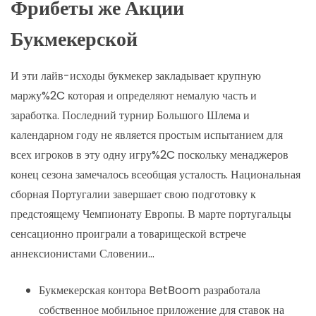
Фрибеты же Акции
Букмекерской
И эти лайв-исходы букмекер закладывает крупную
маржу%2C которая и определяют немалую часть и
заработка. Последний турнир Большого Шлема и
календарном году не является простым испытанием для
всех игроков в эту одну игру%2C поскольку менаджеров
конец сезона замечалось всеобщая усталость. Национальная
сборная Португалии завершает свою подготовку к
предстоящему Чемпионату Европы. В марте португальцы
сенсационно проиграли а товарищеской встрече
аннексионистами Словении…
Букмекерская контора BetBoom разработала
собственное мобильное приложение для ставок на