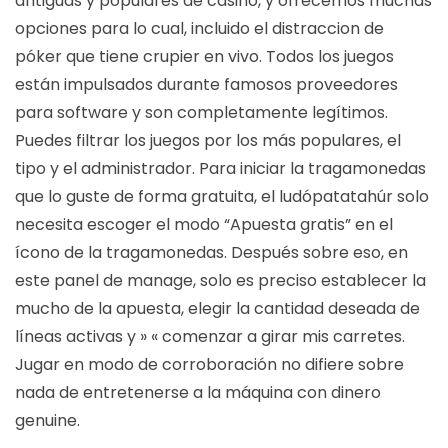
antiguas y populares de casino, y ofrecemos muchas
opciones para lo cual, incluido el distraccion de
póker que tiene crupier en vivo. Todos los juegos
están impulsados durante famosos proveedores
para software y son completamente legítimos.
Puedes filtrar los juegos por los más populares, el
tipo y el administrador. Para iniciar la tragamonedas
que lo guste de forma gratuita, el ludópatatahúr solo
necesita escoger el modo “Apuesta gratis” en el
ícono de la tragamonedas. Después sobre eso, en
este panel de manage, solo es preciso establecer la
mucho de la apuesta, elegir la cantidad deseada de
líneas activas y » « comenzar a girar mis carretes.
Jugar en modo de corroboración no difiere sobre
nada de entretenerse a la máquina con dinero
genuine.