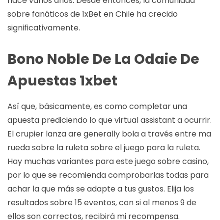
hace varios años. Desde entonces, la comunidad
sobre fanáticos de 1xBet en Chile ha crecido
significativamente.
Bono Noble De La Odaie De
Apuestas 1xbet
Así que, básicamente, es como completar una
apuesta prediciendo lo que virtual assistant a ocurrir.
El crupier lanza are generally bola a través entre ma
rueda sobre la ruleta sobre el juego para la ruleta.
Hay muchas variantes para este juego sobre casino,
por lo que se recomienda comprobarlas todas para
achar la que más se adapte a tus gustos. Elija los
resultados sobre 15 eventos, con si al menos 9 de
ellos son correctos, recibirá mi recompensa.