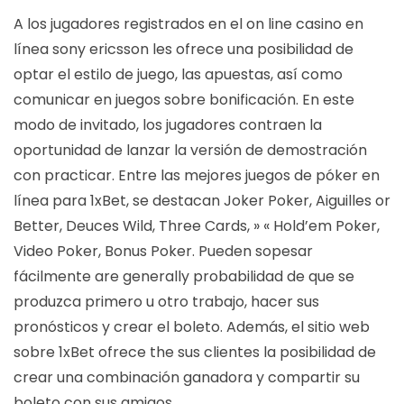
A los jugadores registrados en el on line casino en
línea sony ericsson les ofrece una posibilidad de
optar el estilo de juego, las apuestas, así como
comunicar en juegos sobre bonificación. En este
modo de invitado, los jugadores contraen la
oportunidad de lanzar la versión de demostración
con practicar. Entre las mejores juegos de póker en
línea para 1xBet, se destacan Joker Poker, Aiguilles or
Better, Deuces Wild, Three Cards, » « Hold’em Poker,
Video Poker, Bonus Poker. Pueden sopesar
fácilmente are generally probabilidad de que se
produzca primero u otro trabajo, hacer sus
pronósticos y crear el boleto. Además, el sitio web
sobre 1xBet ofrece the sus clientes la posibilidad de
crear una combinación ganadora y compartir su
boleto con sus amigos.