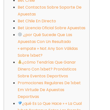
Bet Chile
Bet Contactos Sobre Soporte De
Apuestas
Bet Chile En Directo
Bet Licencia Oficial Sobre Apuestas
¿por Qué Sucede Que Las
Apuestas Con Un Resultado
« empate » Not Any Son Válidas
Sobre 1xbet?
¿cómo Tendrías Que Ganar
Dinero Con 1xbet? Pronósticos
Sobre Eventos Deportivos
Promociones Regulares De 1xbet
Em Virtude De Apuestas
Deportivas
¿qué Es Lo Que Hace » « La Cual