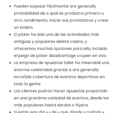
Pueden sopesar fácilmente are generally
probabilidad de o qual se produzca primero u
otro rendimiento, hacer sus pronósticos y crear
un boleto.
El póker ha sido una de las actividades más
antiguas y populares delete casino, y
ofrecemos muchas opciones para ello, incluido
el juego de póker disadvantage crupier en vivo.
La empresa de apuestas 1xBet ha miserable una
enorme celebridad gracias a are generally
increíble cobertura de eventos deportivos en
todo la gente.
Los clientes podran hacer apuestas prepartido
en una grandma variedad de eventos, desde los
más populares hasta dardos o hípica.
Si estás way día » « de « qué, dónde y cuándo »,