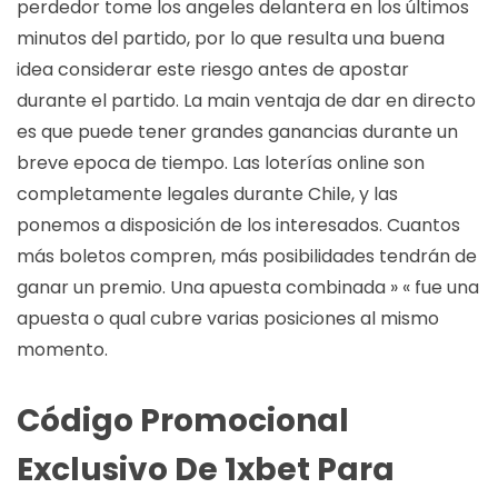
perdedor tome los angeles delantera en los últimos
minutos del partido, por lo que resulta una buena
idea considerar este riesgo antes de apostar
durante el partido. La main ventaja de dar en directo
es que puede tener grandes ganancias durante un
breve epoca de tiempo. Las loterías online son
completamente legales durante Chile, y las
ponemos a disposición de los interesados. Cuantos
más boletos compren, más posibilidades tendrán de
ganar un premio. Una apuesta combinada » « fue una
apuesta o qual cubre varias posiciones al mismo
momento.
Código Promocional
Exclusivo De 1xbet Para