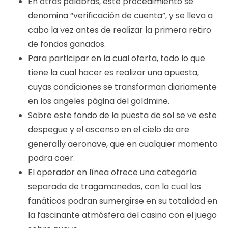
En otras palabras, este procedimiento se
denomina “verificación de cuenta”, y se lleva a
cabo la vez antes de realizar la primera retiro
de fondos ganados.
Para participar en la cual oferta, todo lo que
tiene la cual hacer es realizar una apuesta,
cuyas condiciones se transforman diariamente
en los angeles página del goldmine.
Sobre este fondo de la puesta de sol se ve este
despegue y el ascenso en el cielo de are
generally aeronave, que en cualquier momento
podra caer.
El operador en línea ofrece una categoría
separada de tragamonedas, con la cual los
fanáticos podran sumergirse en su totalidad en
la fascinante atmósfera del casino con el juego