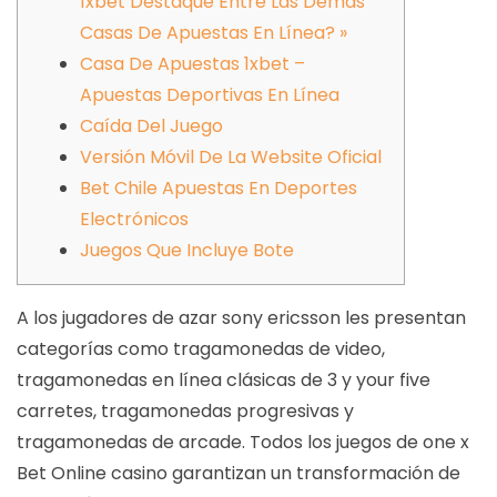
1xbet Destaque Entre Las Demás
Casas De Apuestas En Línea? »
Casa De Apuestas 1xbet –
Apuestas Deportivas En Línea
Caída Del Juego
Versión Móvil De La Website Oficial
Bet Chile Apuestas En Deportes
Electrónicos
Juegos Que Incluye Bote
A los jugadores de azar sony ericsson les presentan
categorías como tragamonedas de video,
tragamonedas en línea clásicas de 3 y your five
carretes, tragamonedas progresivas y
tragamonedas de arcade. Todos los juegos de one x
Bet Online casino garantizan un transformación de