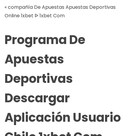
« compañía De Apuestas Apuestas Deportivas
Online 1xbet ᐉ 1xbet Com
Programa De
Apuestas
Deportivas
Descargar
Aplicación Usuario