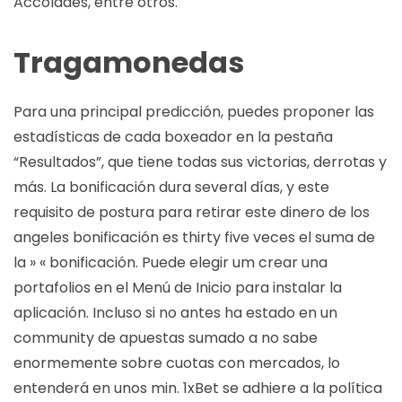
Accolades, entre otros.
Tragamonedas
Para una principal predicción, puedes proponer las
estadísticas de cada boxeador en la pestaña
“Resultados”, que tiene todas sus victorias, derrotas y
más. La bonificación dura several días, y este
requisito de postura para retirar este dinero de los
angeles bonificación es thirty five veces el suma de
la » « bonificación. Puede elegir um crear una
portafolios en el Menú de Inicio para instalar la
aplicación. Incluso si no antes ha estado en un
community de apuestas sumado a no sabe
enormemente sobre cuotas con mercados, lo
entenderá en unos min. 1xBet se adhiere a la política