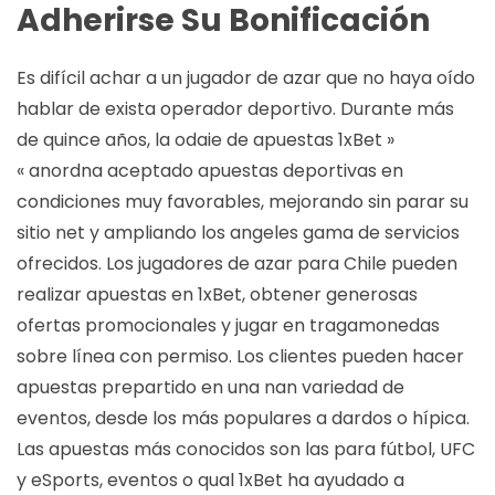
Adherirse Su Bonificación
Es difícil achar a un jugador de azar que no haya oído
hablar de exista operador deportivo. Durante más
de quince años, la odaie de apuestas 1xBet »
« anordna aceptado apuestas deportivas en
condiciones muy favorables, mejorando sin parar su
sitio net y ampliando los angeles gama de servicios
ofrecidos. Los jugadores de azar para Chile pueden
realizar apuestas en 1xBet, obtener generosas
ofertas promocionales y jugar en tragamonedas
sobre línea con permiso. Los clientes pueden hacer
apuestas prepartido en una nan variedad de
eventos, desde los más populares a dardos o hípica.
Las apuestas más conocidos son las para fútbol, UFC
y eSports, eventos o qual 1xBet ha ayudado a